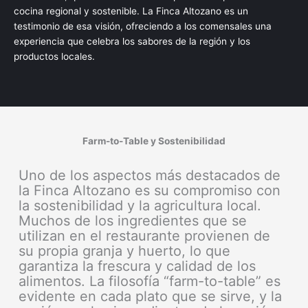
cocina regional y sostenible. La Finca Altozano es un
testimonio de esa visión, ofreciendo a los comensales una
experiencia que celebra los sabores de la región y los
productos locales.
Farm-to-Table y Sostenibilidad
Uno de los aspectos más destacados de
la Finca Altozano es su compromiso con
la sostenibilidad y la agricultura local.
Muchos de los ingredientes que se
utilizan en el restaurante provienen de
su propia granja y huerto, lo que
garantiza la frescura y calidad de los
alimentos. La filosofía “farm-to-table” es
evidente en cada plato que se sirve, y la