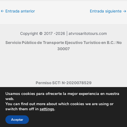
←
Entrada anterior
Entrada siguiente
→
Copyright © 2017 -2026 | atvrosaritotours.com
Servicio Público de Transporte Ejecutivo Turístico en B.C.: No
30007
Permiso SCT: N-2020078529
Usamos cookies para ofrecerte la mejor experiencia en nuestra
web.
AVISO LEGAL
You can find out more about which cookies we are using or
Política de Privacidad
switch them off in
settings
.
Política de Cookies
Política de devoluciones y reembolsos
Aceptar